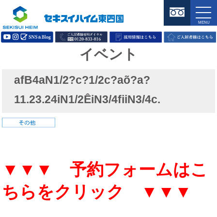
イベント
afB4aN1/2?c?1/2c?aõ?a?
11.23.24iN1/2ÊiN3/4fiiN3/4c.
▼▼▼ 予約フォームはこ
ちらをクリック ▼▼▼