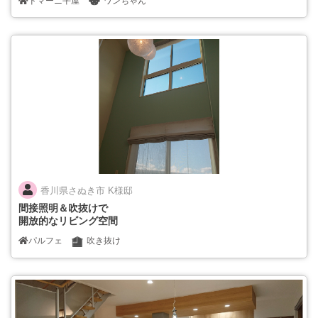
ドマーニ平屋
ワンちゃん
香川県さぬき市 K様邸
間接照明＆吹抜けで
開放的なリビング空間
パルフェ
吹き抜け