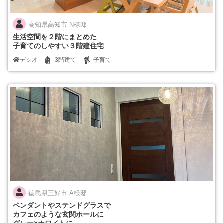
高知県高知市 N様邸
生活空間を２階にまとめた
子育てのしやすい３階建住宅
デシオ
3階建て
子育て
徳島県三好市 A様邸
ペンダントやステンドグラスで
カフェのような玄関ホールに