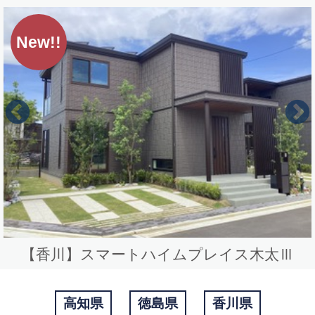
New!!
Previous
【香川】スマートハイムプレイス木太Ⅲ
高知県
徳島県
香川県