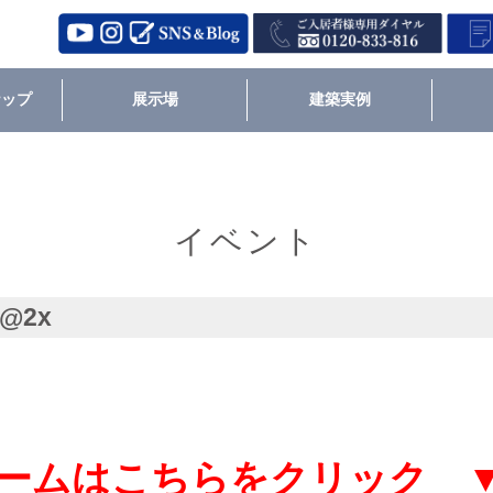
ナップ
展示場
建築実例
イベント
1@2x
ームはこちらをクリック 