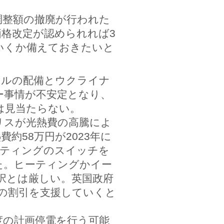
整額の撤廃が行われた
格改定が認められれば3
いくか備えておきたいと
ルの配備とウクライナ
ー事情が不安定となり、
は見当たらない。
リスが光熱費の高騰によ
約58万円が2023年に
ーティングのスイッチを
た。ヒーティングかイー
択とは厳しい。英国政府
）の割引を支援していくと
度の計画停電を行う可能