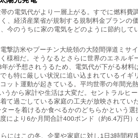
帯の電気代がより一層上がる。すでに燃料費調
く、経済産業省が規制する規制料金プランの価
め、今のうちに家の電気をどのように節約して
電撃訪米やプーチン大統領の大陸間弾道ミサイ
いく様相だ。そうなるとさらに世界のエネルギ
23年が予想されうるため、電気代が下がる材料
でも特に厳しい状況に追い込まれているイギ
コット運動が起きている。平均世帯の年間光熱費
というから家計や生活は大変だ。セントラルヒ
を着て過ごしている家庭の工夫が放映されてい
ーターを着けるか食べるかのどちらかという選
度により6か月間合計400ポンド（約6.4万円
らにはこの冬、企業や家庭に対し1日3時間程