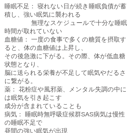
睡眠不足： 寝れない日が続き睡眠負債が蓄
積し、強い眠気に襲われる
無理なスケジュールで十分な睡眠
時間が取れていない
血糖値： 一度の食事で多くの糖質を摂取す
ると、体の血糖値は上昇し、
その後急激に下がる。その際、体が低血糖
状態となり、
脳に送られる栄養が不足して眠気やだるさ
に繋がる。
薬： 花粉症や風邪薬、メンタル失調の中に
は眠気を引き起こす
成分が含まれていることも
病気： 睡眠時無呼吸症候群SAS病気は慢性
の睡眠不足で
昼間の強い眠気が出現