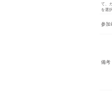
て、
を選
参加
備考