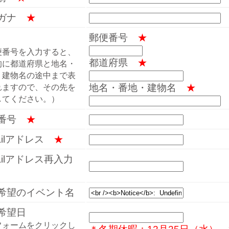
リガナ
★
郵便番号
★
便番号を入力すると、
都道府県
★
的に都道府県と地名・
・建物名の途中まで表
地名・番地・建物名
★
れますので、その先を
してください。）
話番号
★
mailアドレス
★
mailアドレス再入力
希望のイベント名
希望日
フォームをクリックし