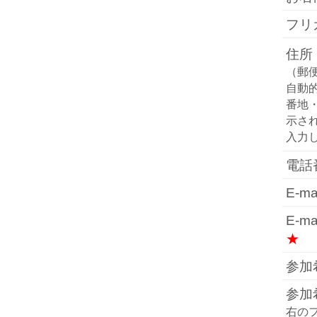
フ
住所
（郵
自動
番地
示さ
入力
電
E-
E-
★
参加
参加
右の