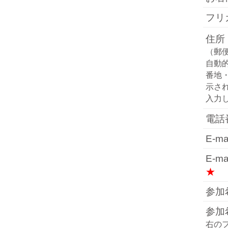
フ
住所
（郵
自動
番地
示さ
入力
電
E-
E-
★
参加
参加
右の