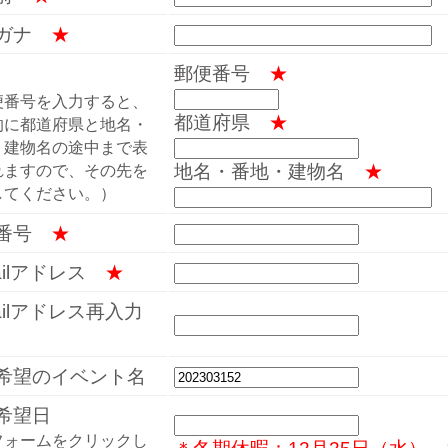
リガナ
★
郵便番号
★
便番号を入力すると、
都道府県
★
的に都道府県と地名・
・建物名の途中まで表
地名・番地・建物名
★
れますので、その先を
してください。）
話番号
★
mailアドレス
★
mailアドレス再入力
希望のイベント名
希望日
フォームをクリックし