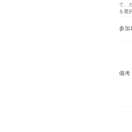
て、
を選
参加
備考