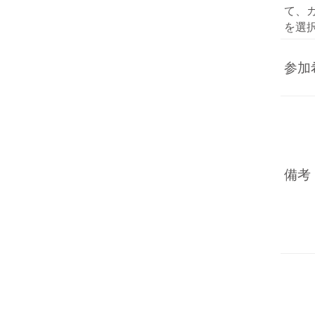
て、
を選
参加
備考