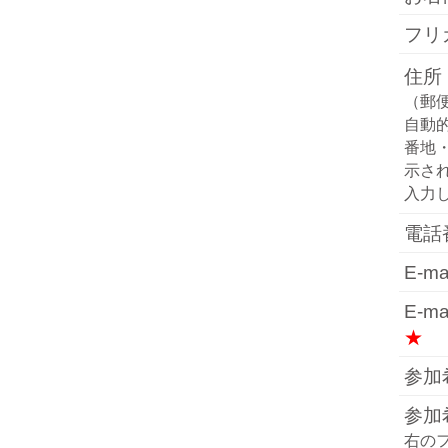
フ
住所
（郵
自動
番地
示さ
入力
電
E-
E-
★
参加
参加
右の