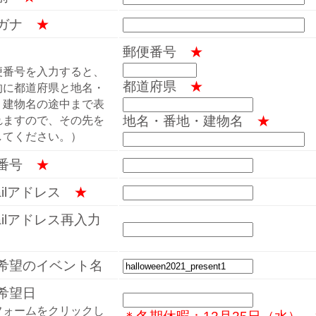
リガナ
★
郵便番号
★
便番号を入力すると、
都道府県
★
的に都道府県と地名・
・建物名の途中まで表
地名・番地・建物名
★
れますので、その先を
してください。）
話番号
★
mailアドレス
★
mailアドレス再入力
希望のイベント名
希望日
フォームをクリックし