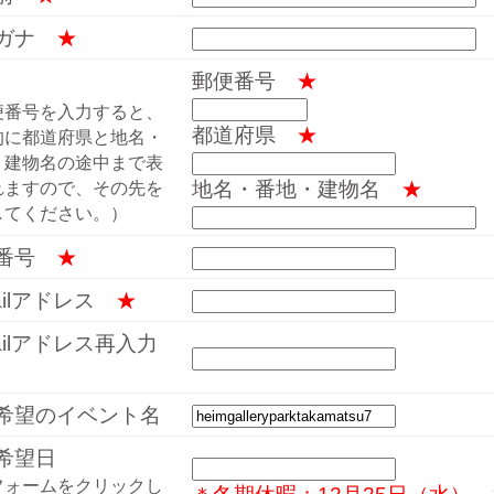
リガナ
★
郵便番号
★
便番号を入力すると、
都道府県
★
的に都道府県と地名・
・建物名の途中まで表
地名・番地・建物名
★
れますので、その先を
してください。）
話番号
★
mailアドレス
★
mailアドレス再入力
希望のイベント名
希望日
フォームをクリックし