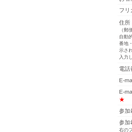
フ
住所
（郵
自動
番地
示さ
入力
電
E-
E-
★
参加
参加
右の