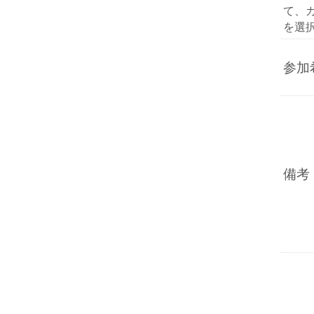
て、
を選
参加
備考