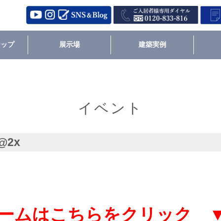
ナップ
展示場
建築実例
イベント
3@2x
ームはこちらをクリック 