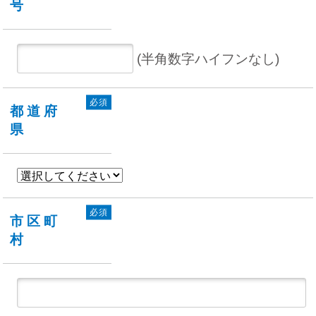
号
(半角数字ハイフンなし)
必須
都道府
県
必須
市区町
村