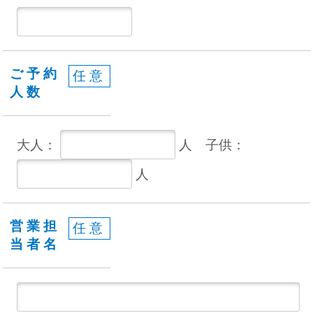
ご予約
任意
人数
大人：
人 子供：
人
営業担
任意
当者名