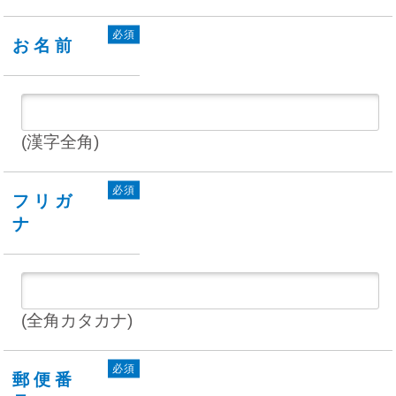
必須
お名前
(漢字全角)
必須
フリガ
ナ
(全角カタカナ)
必須
郵便番