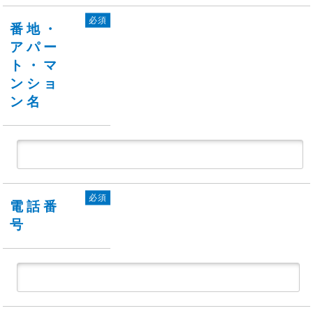
必須
番地・
アパー
ト・マ
ンショ
ン名
必須
電話番
号