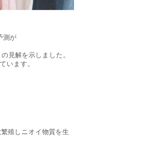
予測が
との見解を示しました。
れています。
大繁殖しニオイ物質を生