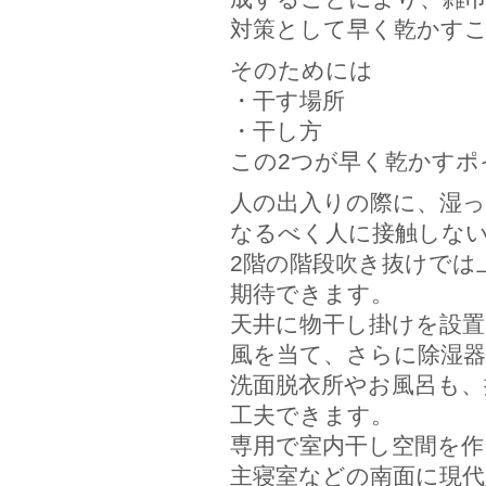
対策として早く乾かす
そのためには
・干す場所
・干し方
この2つが早く乾かすポ
人の出入りの際に、湿
なるべく人に接触しな
2階の階段吹き抜けでは
期待できます。
天井に物干し掛けを設
風を当て、さらに除湿
洗面脱衣所やお風呂も、
工夫できます。
専用で室内干し空間を
主寝室などの南面に現