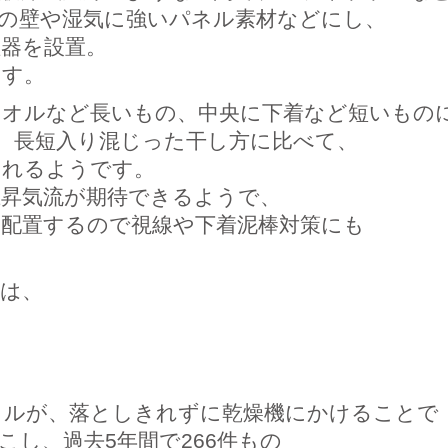
の壁や湿気に強いパネル素材などにし、
器を設置。
ます。
タオルなど長いもの、中央に下着など短いもの
、長短入り混じった干し方に比べて、
されるようです。
上昇気流が期待できるようで、
に配置するので視線や下着泥棒対策にも
。
には、
イルが、落としきれずに乾燥機にかけることで
こし、過去5年間で266件もの