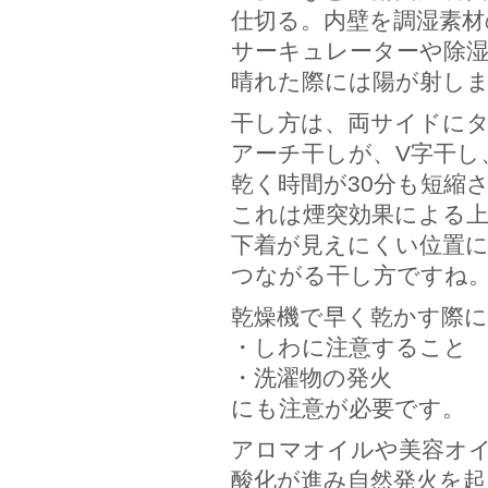
仕切る。内壁を調湿素材
サーキュレーターや除湿
晴れた際には陽が射し
干し方は、両サイドに
アーチ干しが、V字干し
乾く時間が30分も短縮
これは煙突効果による
下着が見えにくい位置
つながる干し方ですね
乾燥機で早く乾かす際
・しわに注意すること
・洗濯物の発火
にも注意が必要です。
アロマオイルや美容オ
酸化が進み自然発火を起