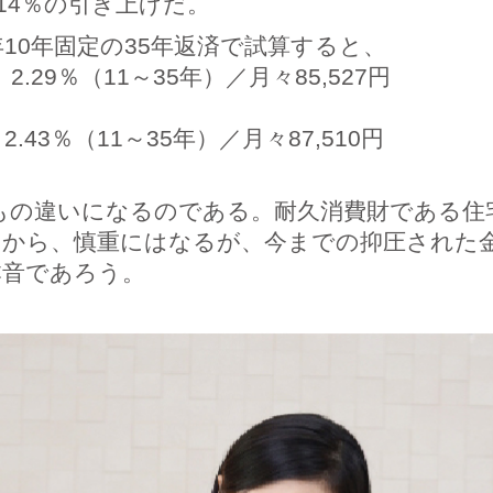
.14％の引き上げだ。
10年固定の35年返済で試算すると、
2.29％（11～35年）／月々85,527円
2.43％（11～35年）／月々87,510円
47円もの違いになるのである。耐久消費財である
うから、慎重にはなるが、今までの抑圧された
本音であろう。