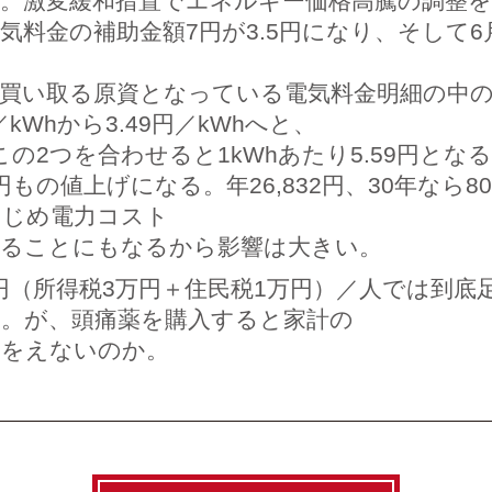
。激変緩和措置でエネルギー価格高騰の調整を
気料金の補助金額7円が3.5円になり、そして6
買い取る原資となっている電気料金明細の中の
kWhから3.49円／kWhへと、
この2つを合わせると1kWhあたり5.59円となる
円もの値上げになる。年26,832円、30年なら80
はじめ電力コスト
することにもなるから影響は大きい。
円（所得税3万円＋住民税1万円）／人では到底
い。が、頭痛薬を購入すると家計の
るをえないのか。