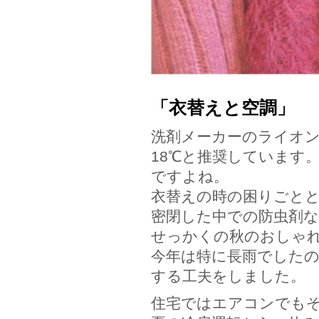
「衣替えと空調」
洗剤メーカーのライオ
18℃と推奨しています
ですよね。
衣替えの時の困りごと
密閉した中での防虫剤
せっかくの秋のおしゃれ
今年は特に長雨でしたの
する工夫をしました。
住宅ではエアコンでも