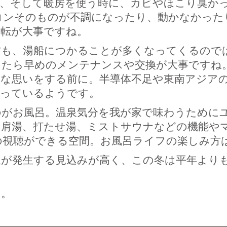
み、そして暖房を使う時に、カビやほこり臭か
コンそのものが不調になったり、動かなかった
運転が大事ですね。
方も、湯船につかることが多くなってくるので
出たら早めのメンテナンスや交換が大事ですね
念な思いをする前に。半導体不足や東南アジア
なっているようです。
のがお風呂。温泉気分を我が家で味わうために
。肩湯、打たせ湯、ミストサウナなどの機能や
の視聴ができる空間。お風呂ライフの楽しみ方
象が発生する見込みが高く、この冬は平年より
う。