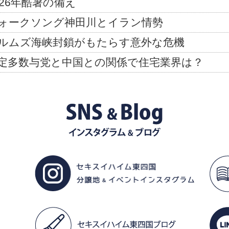
026年酷暑の備え
ォークソング神田川とイラン情勢
ルムズ海峡封鎖がもたらす意外な危機
定多数与党と中国との関係で住宅業界は？