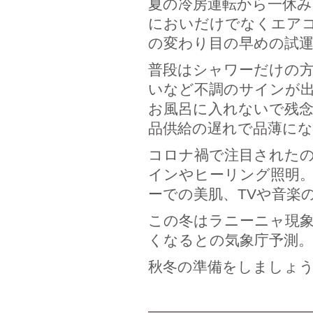
夏の冷房運転から一休
においだけでなくエア
の変わり目の早めの試
普段はシャワーだけの
いなど不調のサインが
お風呂に入れないで残
品供給の遅れで品薄に
コロナ禍で注目された
インやヒーリング照明
ーでの美肌、TVや音楽
この冬はラニーニャ現
くなるとの気象庁予測。
秋冬の準備をしましょ