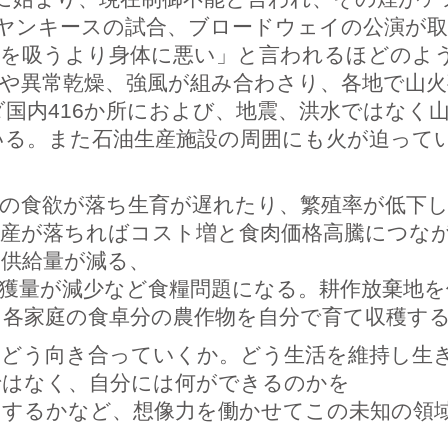
Y.ヤンキースの試合、ブロードウェイの公演が
コを吸うより身体に悪い」と言われるほどのよ
や異常乾燥、強風が組み合わさり、各地で山火
国内416か所におよび、地震、洪水ではなく
いる。また石油生産施設の周囲にも火が迫って
の食欲が落ち生育が遅れたり、繁殖率が低下
生産が落ちればコスト増と食肉価格高騰につな
供給量が減る、
獲量が減少など食糧問題になる。耕作放棄地を
各家庭の食卓分の農作物を自分で育て収穫す
にどう向き合っていくか。どう生活を維持し生
ではなく、自分には何ができるのかを
うするかなど、想像力を働かせてこの未知の領