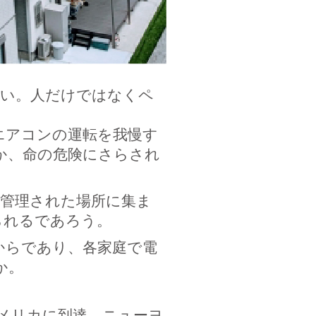
高い。人だけではなくペ
エアコンの運転を我慢す
か、命の危険にさらされ
調管理された場所に集ま
られるであろう。
からであり、各家庭で電
か。
メリカに到達。ニューヨ