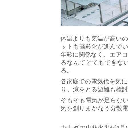
体温よりも気温が高い
ットも高齢化が進んで
年齢に関係なく、エア
るなんてとてもできな
る。
各家庭での電気代を気に
り、涼をとる避難も検
そもそも電気が足らな
気を創りまかなう分散
カナダの山林火災が4月