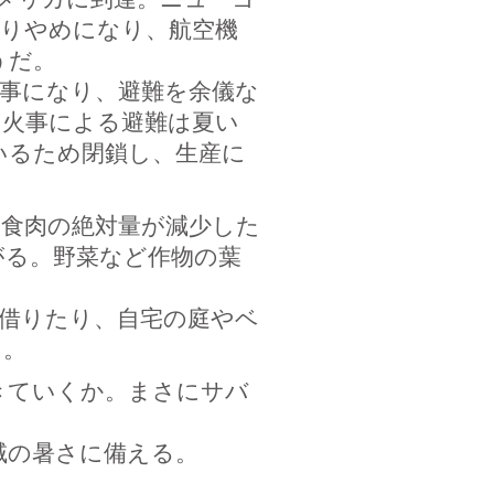
取りやめになり、航空機
うだ。
事になり、避難を余儀な
山火事による避難は夏い
いるため閉鎖し、生産に
し食肉の絶対量が減少した
がる。野菜など作物の葉
借りたり、自宅の庭やベ
る。
きていくか。まさにサバ
域の暑さに備える。