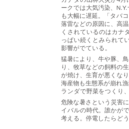
ークでは大気汚染、N.
も大幅に遅延。「タバ
落雷などの原因に、高温
くされているのはカナダ
っぱい続くとみられて
影響がでている。
猛暑により、牛や豚、鳥
り、牧草などの飼料の
が焼け、生育が悪くなり
海産物も生態系が崩れ漁
ランダで野菜をつくり、
危険な暑さという災害
イバルの時代。誰かが
考える。停電したらど